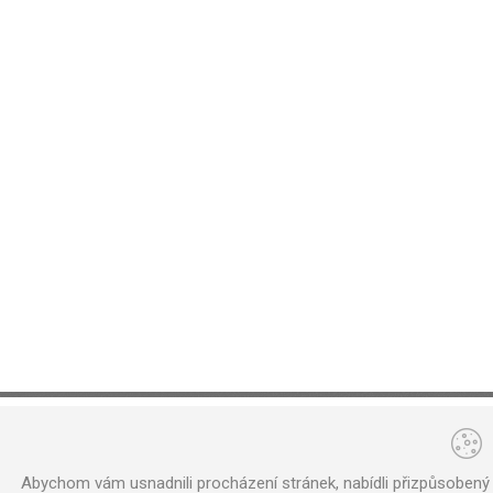
Copyright © 2013 K2 ARCHITEKTI,
Nastavení cookies
,
Tvorba www stránek
Ma
Abychom vám usnadnili procházení stránek, nabídli přizpůsoben